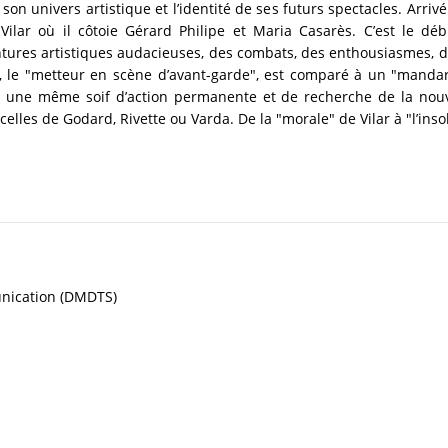
on univers artistique et l’identité de ses futurs spectacles. Arrivé 
lar où il côtoie Gérard Philipe et Maria Casarès. C’est le dé
ntures artistiques audacieuses, des combats, des enthousiasmes, d
, le "metteur en scène d’avant-garde", est comparé à un "mandari
 une même soif d’action permanente et de recherche de la nouve
elles de Godard, Rivette ou Varda. De la "morale" de Vilar à "l’ins
unication (DMDTS)