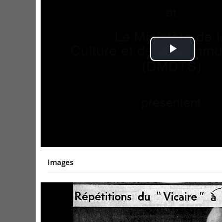
Play
Video
Images