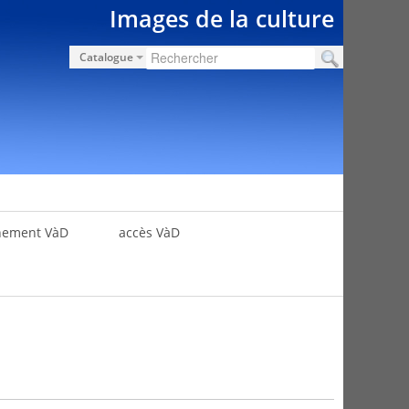
Images de la culture
Catalogue
nement VàD
accès VàD