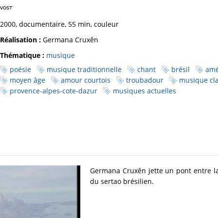
2000, documentaire, 55 min, couleur
Réalisation :
Germana Cruxên
Thématique :
musique
poésie
musique traditionnelle
chant
brésil
amé
moyen âge
amour courtois
troubadour
musique cl
provence-alpes-cote-dazur
musiques actuelles
Germana Cruxên jette un pont entre la 
du sertao brésilien.