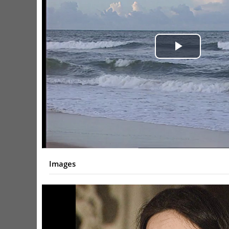
Play
Video
Images