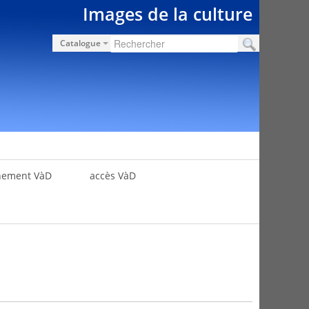
Images de la culture
Catalogue
nement VàD
accès VàD