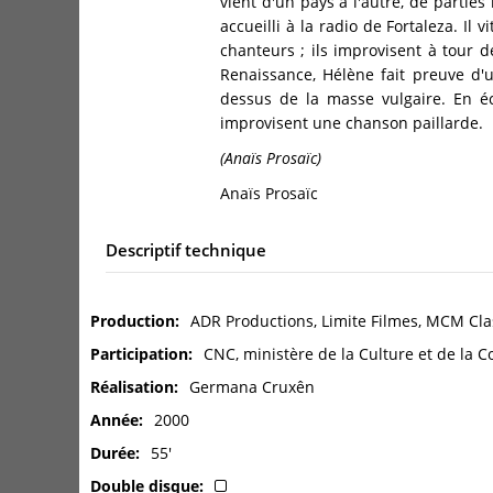
vient d'un pays à l'autre, de partie
accueilli à la radio de Fortaleza. Il
chanteurs ; ils improvisent à tour 
Renaissance, Hélène fait preuve d'u
dessus de la masse vulgaire. En é
improvisent une chanson paillarde.
(Anaïs Prosaïc)
Anaïs Prosaïc
Descriptif technique
Production
ADR Productions, Limite Filmes, MCM Cla
Participation
CNC, ministère de la Culture et de la
Réalisation
Germana Cruxên
Année
2000
Durée
55'
Double disque