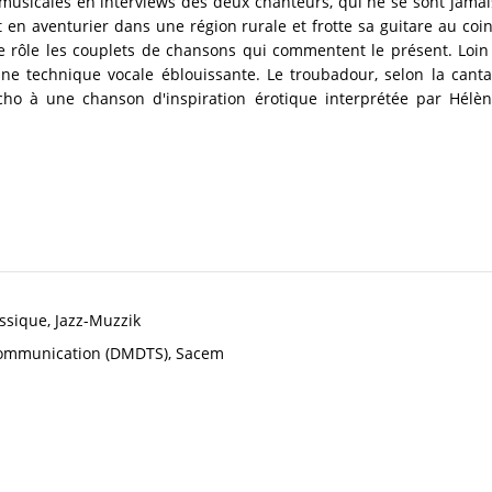
s musicales en interviews des deux chanteurs, qui ne se sont jama
 vit en aventurier dans une région rurale et frotte sa guitare au co
de rôle les couplets de chansons qui commentent le présent. Loin
ne technique vocale éblouissante. Le troubadour, selon la cantatri
cho à une chanson d'inspiration érotique interprétée par Hélèn
ssique, Jazz-Muzzik
 Communication (DMDTS), Sacem