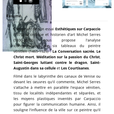
Résumé
S'inspirant de son essai
Esthétiques sur Carpaccio
(1975), le critique et historien d'art Michel Serres
(1930-2019) nous propose l'analyse
iconographique de six tableaux du peintre
vénitien (1465-1525) :
La Conversation sacrée
,
Le
Christ mort
,
Méditation sur la passion du Christ
,
Saint-Georges luttant contre le dragon
,
Saint-
Augustin dans sa cellule
et
Les Courtisanes
.
Filmé dans le labyrinthe des canaux de Venise ou
devant les oeuvres qu'il commente, Michel Serres
s'attache à mettre en parallèle l'espace vénitien,
tissu de localités indépendantes et séparées, et
les moyens plastiques inventés par Carpaccio
pour figurer la communication humaine. Ainsi, il
souligne l'influence de la ville sur ce peintre qu'il