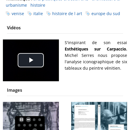
urbanisme
histoire
venise
italie
histoire de l art
europe du sud
Vidéos
S'inspirant de son essai
Esthétiques sur Carpaccio
,
Michel Serres nous propose
l'analyse iconographique de six
Play
tableaux du peintre vénitien.
Video
Images