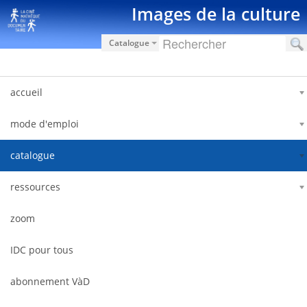
Saut au contenu
Images de la culture
Catalogue
accueil
mode d'emploi
catalogue
ressources
zoom
IDC pour tous
abonnement VàD