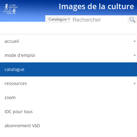
Saut au contenu
Images de la culture
Catalogue
accueil
mode d'emploi
catalogue
ressources
zoom
IDC pour tous
abonnement VàD