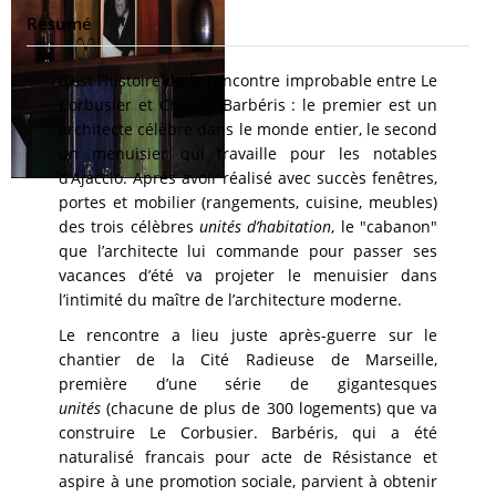
Résumé
C’est l’histoire de la rencontre improbable entre Le
Corbusier et Charles Barbéris : le premier est un
architecte célèbre dans le monde entier, le second
un menuisier qui travaille pour les notables
d’Ajaccio. Après avoir réalisé avec succès fenêtres,
portes et mobilier (rangements, cuisine, meubles)
des trois célèbres
unités d’habitation
, le "cabanon"
que l’architecte lui commande pour passer ses
vacances d’été va projeter le menuisier dans
l’intimité du maître de l’architecture moderne.
Le rencontre a lieu juste après-guerre sur le
chantier de la Cité Radieuse de Marseille,
première d’une série de gigantesques
unités
(chacune de plus de 300 logements) que va
construire Le Corbusier. Barbéris, qui a été
naturalisé francais pour acte de Résistance et
aspire à une promotion sociale, parvient à obtenir