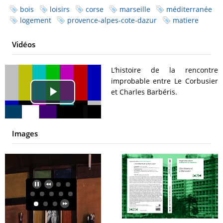
bois
loisirs
corse
marseille
méditerranée
logement
provence-alpes-cote-dazur
matiere
Vidéos
L’histoire de la rencontre
improbable entre Le Corbusier
et Charles Barbéris.
Play
Video
Images