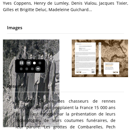
Yves Coppens, Henry de Lumley, Denis Vialou, Jacques Tixier,
Gilles et Brigitte Deluc, Madeleine Guichard...
Images
Résumé
Le mode de vie des chasseurs de rennes
magdaléniens qui peuplaient la France 15 000 ans
av. J.-C. est évoqué par la présentation de leurs
technologies, de leurs coutumes funéraires, de
leur parure. Les grottes de Combarelles, Pech