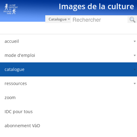
Saut au contenu
Images de la culture
Catalogue
accueil
mode d'emploi
catalogue
ressources
zoom
IDC pour tous
abonnement VàD