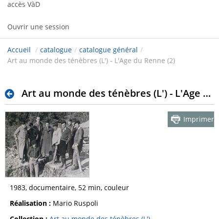
accès VàD
Ouvrir une session
Accueil
/
catalogue
/
catalogue général
/
Art au monde des ténèbres (L') - L'Age du Renne (2)
Art au monde des ténèbres (L') - L'Age du Renne (2)
Imprimer
1983, documentaire, 52 min, couleur
Réalisation :
Mario Ruspoli
Collection :
Art au monde des ténèbres (L')