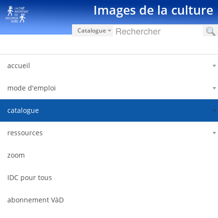
Saut au contenu
Images de la culture
Catalogue
accueil
mode d'emploi
catalogue
ressources
zoom
IDC pour tous
abonnement VàD