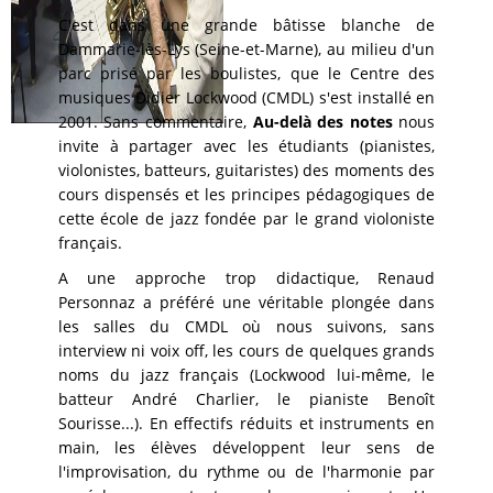
C'est dans une grande bâtisse blanche de
Dammarie-lès-Lys (Seine-et-Marne), au milieu d'un
parc prisé par les boulistes, que le Centre des
musiques Didier Lockwood (CMDL) s'est installé en
2001. Sans commentaire,
Au-delà des notes
nous
invite à partager avec les étudiants (pianistes,
violonistes, batteurs, guitaristes) des moments des
cours dispensés et les principes pédagogiques de
cette école de jazz fondée par le grand violoniste
français.
A une approche trop didactique, Renaud
Personnaz a préféré une véritable plongée dans
les salles du CMDL où nous suivons, sans
interview ni voix off, les cours de quelques grands
noms du jazz français (Lockwood lui-même, le
batteur André Charlier, le pianiste Benoît
Sourisse...). En effectifs réduits et instruments en
main, les élèves développent leur sens de
l'improvisation, du rythme ou de l'harmonie par