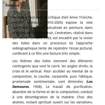
Résumé
En face à face avec la critique d’art Anne Tronche,
Aurélie Nemours (1910-2005) expose la voie
spirituelle qu’elle a radicalisée en peinture, dans
la lignée de l’art construit. L’entretien, réalisé dans
son atelier en avril 1993, est encadré par la vision
des toiles dans un processus où l’approche
vidéographique tente de rejoindre l’essai pictural,
conférant à ce film une facture très simple.
Les thèmes des toiles viennent des éléments
contingents que sont le carré, les angles droits, la
croix et le vertical. Pour accéder au mental de la
composition, la courbe, corporelle, puis l’oblique,
promenade sentimentale, sont éliminées (
Les
Demeures
, 1958). Le travail de purification,
abandon de la forme et de la composition, conduit
à une désintégration de la matière. Choc des
atomes, instant spirituel ouvert sur les variations,