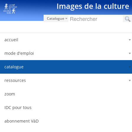
Saut au contenu
Images de la culture
Catalogue
accueil
mode d'emploi
catalogue
ressources
zoom
IDC pour tous
abonnement VàD