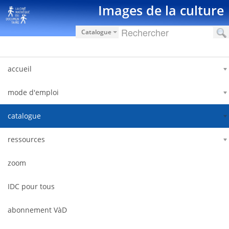
Saut au contenu
Images de la culture
Catalogue
accueil
mode d'emploi
catalogue
ressources
zoom
IDC pour tous
abonnement VàD