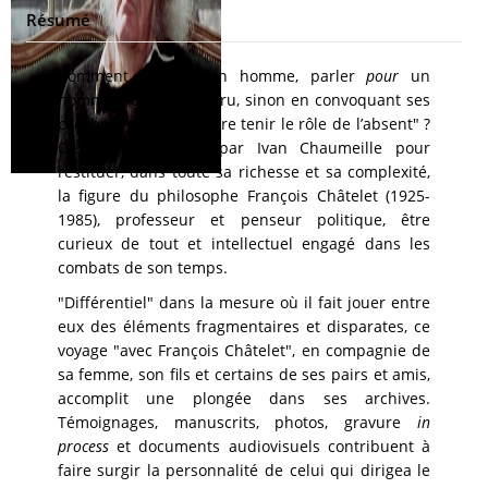
Résumé
Comment parler d’un homme, parler
pour
un
homme trop tôt disparu, sinon en convoquant ses
proches "pour leur faire tenir le rôle de l’absent" ?
C’est le pari tenu par Ivan Chaumeille pour
restituer, dans toute sa richesse et sa complexité,
la figure du philosophe François Châtelet (1925-
1985), professeur et penseur politique, être
curieux de tout et intellectuel engagé dans les
combats de son temps.
"Différentiel" dans la mesure où il fait jouer entre
eux des éléments fragmentaires et disparates, ce
voyage "avec François Châtelet", en compagnie de
sa femme, son fils et certains de ses pairs et amis,
accomplit une plongée dans ses archives.
Témoignages, manuscrits, photos, gravure
in
process
et documents audiovisuels contribuent à
faire surgir la personnalité de celui qui dirigea le