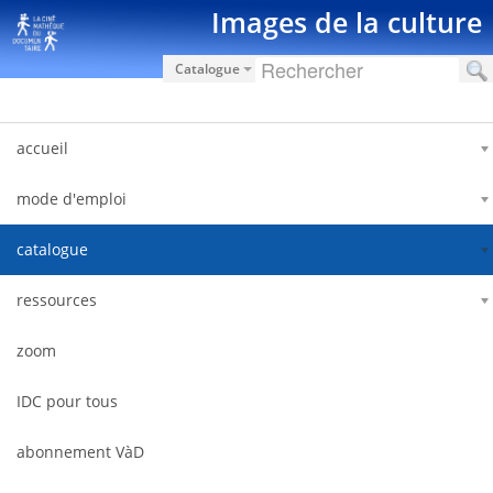
Saut au contenu
Images de la culture
Catalogue
accueil
mode d'emploi
catalogue
ressources
zoom
IDC pour tous
abonnement VàD