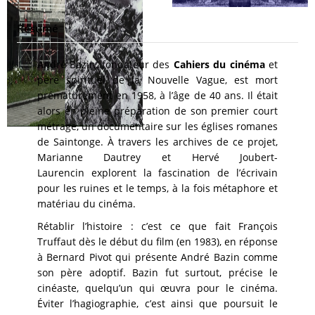
Résumé
André Bazin, fondateur des
Cahiers du cinéma
et
père spirituel de la Nouvelle Vague, est mort
prématurément en 1958, à l’âge de 40 ans. Il était
alors en pleine préparation de son premier court
métrage, un documentaire sur les églises romanes
de Saintonge. À travers les archives de ce projet,
Marianne Dautrey et Hervé Joubert-
Laurencin explorent la fascination de l’écrivain
pour les ruines et le temps, à la fois métaphore et
matériau du cinéma.
Rétablir l’histoire : c’est ce que fait François
Truffaut dès le début du film (en 1983), en réponse
à Bernard Pivot qui présente André Bazin comme
son père adoptif. Bazin fut surtout, précise le
cinéaste, quelqu’un qui œuvra pour le cinéma.
Éviter l’hagiographie, c’est ainsi que poursuit le