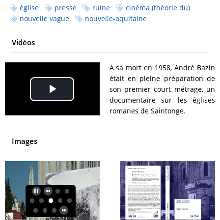
église
presse
ruine
cinéma (théorie du)
nouvelle vague
nouvelle-aquitaine
Vidéos
A sa mort en 1958, André Bazin
était en pleine préparation de
son premier court métrage, un
Play
documentaire sur les églises
romanes de Saintonge.
Video
Images