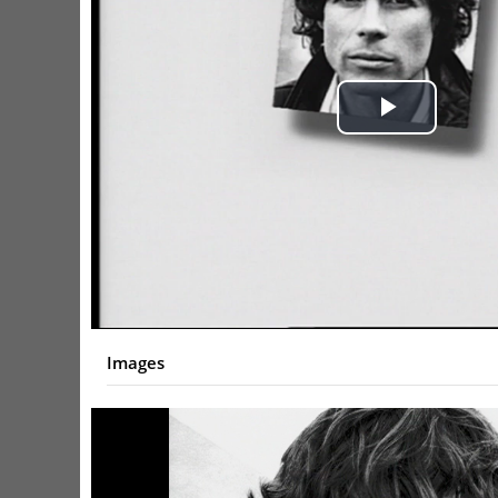
Play
Video
Images