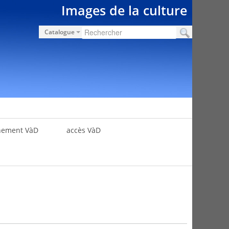
Images de la culture
Catalogue
nement VàD
accès VàD