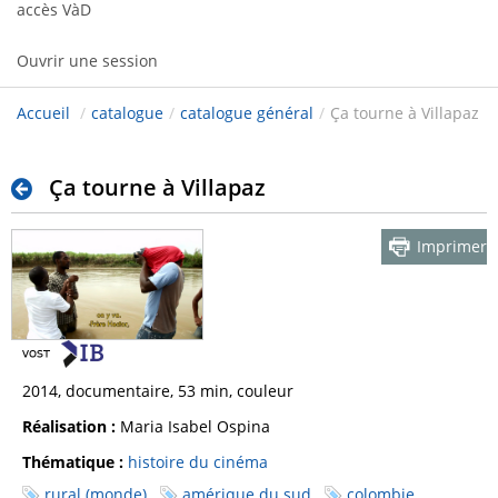
accès VàD
Ouvrir une session
Accueil
/
catalogue
/
catalogue général
/
Ça tourne à Villapaz
Ça tourne à Villapaz
Imprimer
2014, documentaire, 53 min, couleur
Réalisation :
Maria Isabel Ospina
Thématique :
histoire du cinéma
rural (monde)
amérique du sud
colombie