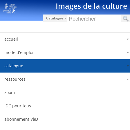
Saut au contenu
Images de la culture
Catalogue
accueil
mode d'emploi
catalogue
ressources
zoom
IDC pour tous
abonnement VàD