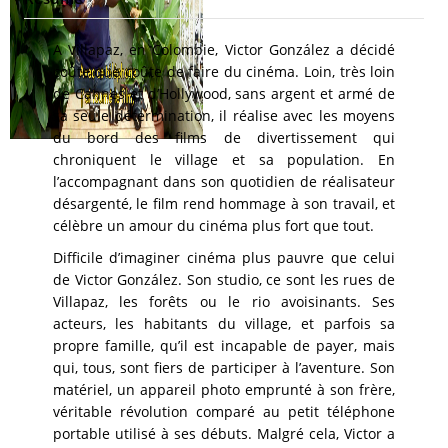
A Villapaz, en Colombie, Victor González a décidé
coûte que coûte de faire du cinéma. Loin, très loin
de Cannes et d’Hollywood, sans argent et armé de
sa seule détermination, il réalise avec les moyens
du bord des films de divertissement qui
chroniquent le village et sa population. En
l’accompagnant dans son quotidien de réalisateur
désargenté, le film rend hommage à son travail, et
célèbre un amour du cinéma plus fort que tout.
Difficile d’imaginer cinéma plus pauvre que celui
de Victor González. Son studio, ce sont les rues de
Villapaz, les forêts ou le rio avoisinants. Ses
acteurs, les habitants du village, et parfois sa
propre famille, qu’il est incapable de payer, mais
qui, tous, sont fiers de participer à l’aventure. Son
matériel, un appareil photo emprunté à son frère,
véritable révolution comparé au petit téléphone
portable utilisé à ses débuts. Malgré cela, Victor a