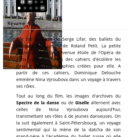
Résumé
Elle fut la muse de Serge Lifar, des ballets du
marquis de Cuevas, de Roland Petit. La petite
Russe de Meudon devenue étoile de l'Opéra de
Paris note alors dans des cahiers d'écolière les
dessins des chorégraphies créées pour elle. A
partir de ces cahiers, Dominique Delouche
emmène Nina Vyroubova dans un voyage à travers
ses rôles.
Tout au long du film, les images d'archives du
Spectre de la danse
ou de
Giselle
alternent avec
celles de Nina Vyroubova aujourd'hui,
transmettant ses rôles à de jeunes danseuses. On
la suit également à Saint-Pétersbourg, un voyage
sentimental qui la mène de la datcha de son
grand-père à l'Académie du ballet russe où elle