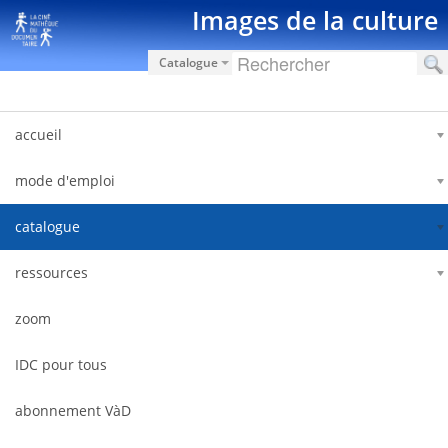
Saut au contenu
Images de la culture
Catalogue
accueil
mode d'emploi
catalogue
ressources
zoom
IDC pour tous
abonnement VàD