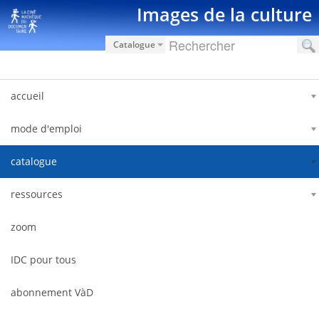
Saut au contenu
Images de la culture
Catalogue
accueil
mode d'emploi
catalogue
ressources
zoom
IDC pour tous
abonnement VàD