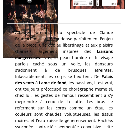
Résumé
Adapté librement du spectacle de Claude
Brumachon, ce film condense parfaitement l'enjeu
de la pièce, une ode au libertinage et aux plaisirs
charnels largement inspirée des
Liaisons
dangereuses
. Nus, la peau humide et le visage
parfois caché sous un voile, les danseurs
s'adonnent à de brusques étreintes.
Inlassablement, les corps se heurtent. De
Palais
des vents
à
Lame de fond
, les passions, il est vrai,
ont toujours préoccupé ce chorégraphe même si,
chez lui, les gestes de l'amour ressemblent à s'y
méprendre à ceux de la lutte. Les bras se
referment sur les corps comme un étau, les
couleurs sont chaudes, voluptueuses, les tissus
moirés, et l'eau ruisselle généreusement. Hachée,
syncopée, contractée, segmentée, convulsive, cette