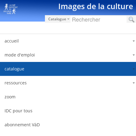
Saut au contenu
Images de la culture
Catalogue
accueil
mode d'emploi
catalogue
ressources
zoom
IDC pour tous
abonnement VàD