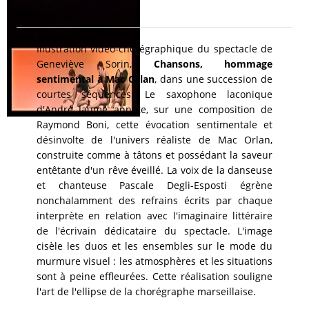
Résumé
Illustration vidéo-chorégraphique du spectacle de
Geneviève Sorin,
Chansons, hommage
sentimental à Mac Orlan
, dans une succession de
courtes séquences. Le saxophone laconique
d'André Jaume annote, sur une composition de
Raymond Boni, cette évocation sentimentale et
désinvolte de l'univers réaliste de Mac Orlan,
construite comme à tâtons et possédant la saveur
entêtante d'un rêve éveillé. La voix de la danseuse
et chanteuse Pascale Degli-Esposti égrène
nonchalamment des refrains écrits par chaque
interprète en relation avec l'imaginaire littéraire
de l'écrivain dédicataire du spectacle. L'image
cisèle les duos et les ensembles sur le mode du
murmure visuel : les atmosphères et les situations
sont à peine effleurées. Cette réalisation souligne
l'art de l'ellipse de la chorégraphe marseillaise.