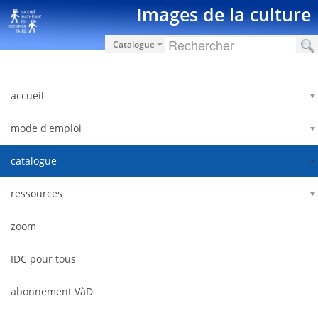
Saut au contenu
Images de la culture
Catalogue
accueil
mode d'emploi
catalogue
ressources
zoom
IDC pour tous
abonnement VàD