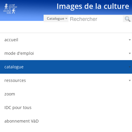
Saut au contenu
Images de la culture
Catalogue
accueil
mode d'emploi
catalogue
ressources
zoom
IDC pour tous
abonnement VàD