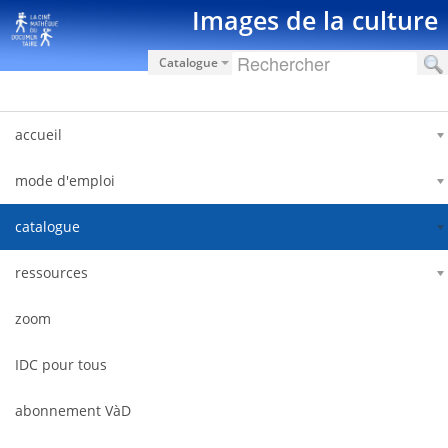
Saut au contenu
Images de la culture
Catalogue
accueil
mode d'emploi
catalogue
ressources
zoom
IDC pour tous
abonnement VàD