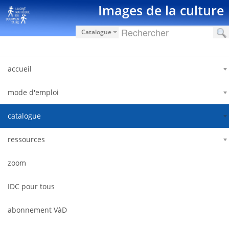
Saut au contenu
Images de la culture
Catalogue
accueil
mode d'emploi
catalogue
ressources
zoom
IDC pour tous
abonnement VàD