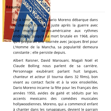
Résumé
Né à Izmir en 1921, Dario Moreno débarque dans
la chanson française juste après la guerre avec
une musique latino-américaine aux rythmes
endiablés. Jusqu'à sa mort brutale en 1968, alors
qu'il préparait une tournée avec Jacques Brel pour
L'Homme de la Mancha, sa popularité demeura
constante ; elle persiste depuis.
Albert Raisner, David Marouani, Magali Noël et
Claude Bolling nous parlent de sa carrière.
Personnage exubérant parlant huit langues,
chanteur et acteur (il tourna dans 32 films), bon
vivant au contact facile et à la voix ensoleillée,
Dario Moreno incarne la fête pour les Français des
années 1950, avides de gaité et séduits par les
accents mexicains des comédies musicales
hollywoodiennes. Moreno, qui a commencé enfant
à chanter dans les synagogues, devient le parrain