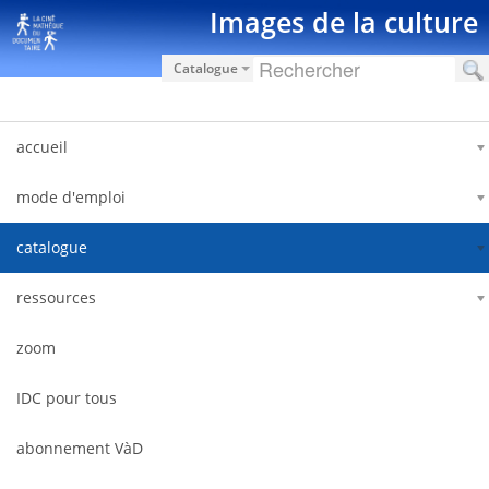
Saut au contenu
Images de la culture
Catalogue
accueil
mode d'emploi
catalogue
ressources
zoom
IDC pour tous
abonnement VàD