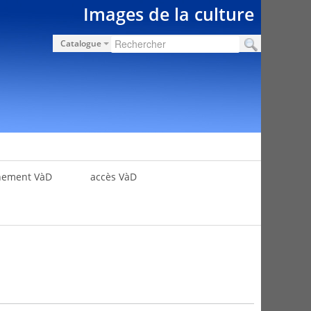
Images de la culture
Catalogue
nement VàD
accès VàD