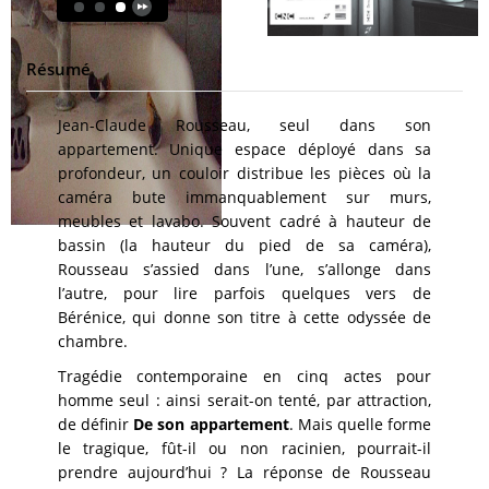
Résumé
Jean-Claude Rousseau, seul dans son
appartement. Unique espace déployé dans sa
profondeur, un couloir distribue les pièces où la
caméra bute immanquablement sur murs,
meubles et lavabo. Souvent cadré à hauteur de
bassin (la hauteur du pied de sa caméra),
Rousseau s’assied dans l’une, s’allonge dans
l’autre, pour lire parfois quelques vers de
Bérénice, qui donne son titre à cette odyssée de
chambre.
Tragédie contemporaine en cinq actes pour
homme seul : ainsi serait-on tenté, par attraction,
de définir
De son appartement
. Mais quelle forme
le tragique, fût-il ou non racinien, pourrait-il
prendre aujourd’hui ? La réponse de Rousseau