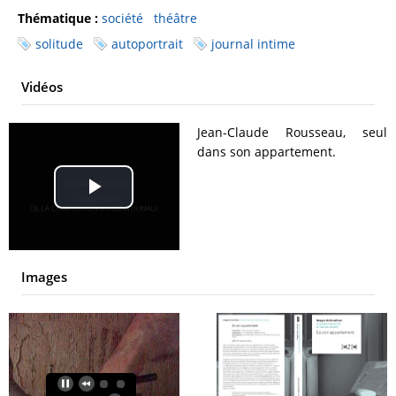
Thématique :
société
théâtre
solitude
autoportrait
journal intime
Vidéos
Jean-Claude Rousseau, seul
dans son appartement.
Play
Video
Images