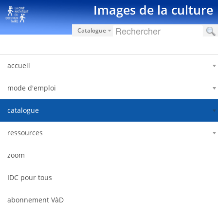
Saut au contenu
Images de la culture
Catalogue
accueil
mode d'emploi
catalogue
ressources
zoom
IDC pour tous
abonnement VàD