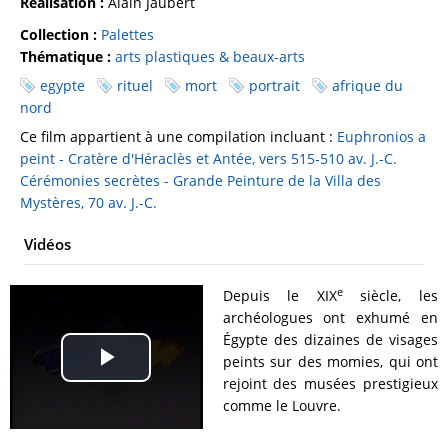
Réalisation :
Alain Jaubert
Collection :
Palettes
Thématique :
arts plastiques & beaux-arts
egypte
rituel
mort
portrait
afrique du
nord
Ce film appartient à une compilation incluant :
Euphronios a
peint - Cratère d'Héraclès et Antée, vers 515-510 av. J.-C.
Cérémonies secrètes - Grande Peinture de la Villa des
Mystères, 70 av. J.-C.
Vidéos
e
Depuis le XIX
siècle, les
archéologues ont exhumé en
Égypte des dizaines de visages
peints sur des momies, qui ont
Play
rejoint des musées prestigieux
comme le Louvre.
Video