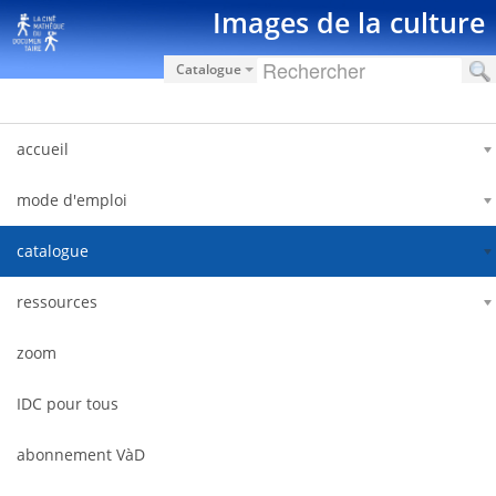
Saut au contenu
Images de la culture
Catalogue
accueil
mode d'emploi
catalogue
ressources
zoom
IDC pour tous
abonnement VàD