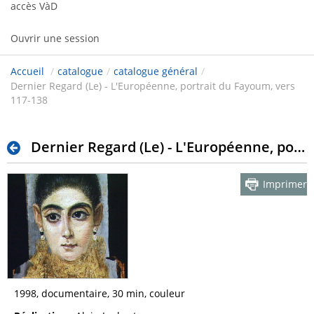
accès VàD
Ouvrir une session
Accueil
/
catalogue
/
catalogue général
/
Dernier Regard (Le) - L'Européenne, portrait du Fayoum, vers
117-138
Dernier Regard (Le) - L'Européenne, portrait du Fayoum, vers 117-138
Imprimer
1998, documentaire, 30 min, couleur