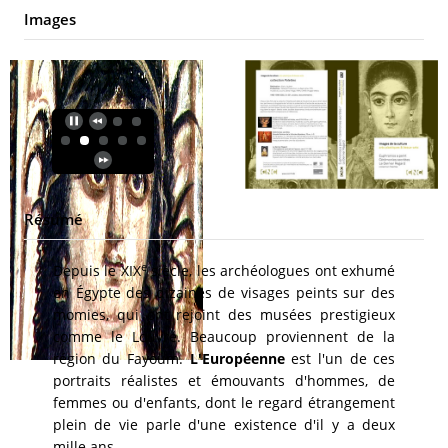
Images
Résumé
e
Depuis le XIX
siècle, les archéologues ont exhumé
en Égypte des dizaines de visages peints sur des
momies, qui ont rejoint des musées prestigieux
comme le Louvre. Beaucoup proviennent de la
région du Fayoum.
L'Européenne
est l'un de ces
portraits réalistes et émouvants d'hommes, de
femmes ou d'enfants, dont le regard étrangement
plein de vie parle d'une existence d'il y a deux
mille ans.