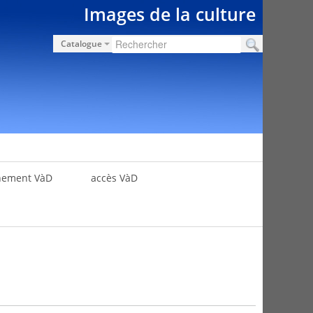
Images de la culture
Catalogue
nement VàD
accès VàD