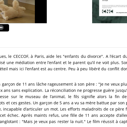
, le CECCOF, à Paris, aide les "enfants du divorce". A l’écart du
é une médiation entre l’enfant et le parent qu’il ne voit plus. S
teil mais ici l’enfant est au centre. Peu à peu libéré du conflit dont
n garçon de 11 ans lâche rageusement à son père : "Je ne veux plu
x ans sans explication. La réconciliation ne progresse guère jusqu
sse sur le museau de l’animal, le fils signifie alors la fin de
ts et ces gestes. Un garçon de 5 ans a vu sa mère battue par son 
, incapable d’articuler un mot. Les efforts maladroits de ce père 
cet échec. Après maints refus, une fille de 11 ans accepte d’alle
anglotant : "Mais je veux pas rester la nuit." Le film réussit à ca