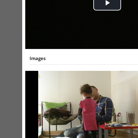
Play
Video
Images