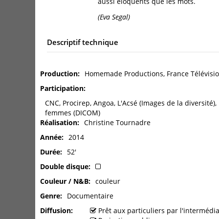
aussi éloquents que les mots.
(Eva Segal)
Descriptif technique
Production
Homemade Productions, France Télévisi
Participation
CNC, Procirep, Angoa, L'Acsé (Images de la diversité),
femmes (DICOM)
Réalisation
Christine Tournadre
Année
2014
Durée
52'
Double disque
Couleur / N&B
couleur
Genre
Documentaire
Diffusion
Prêt aux particuliers par l'interméd