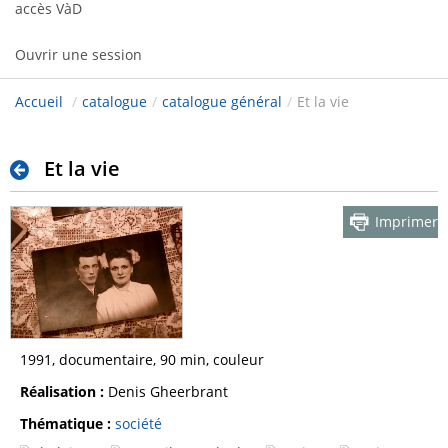
accès VàD
Ouvrir une session
Accueil
/
catalogue
/
catalogue général
/
Et la vie
Et la vie
Imprimer
1991, documentaire, 90 min, couleur
Réalisation :
Denis Gheerbrant
Thématique :
société