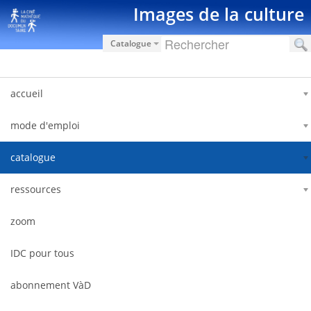
Saut au contenu
Images de la culture
Catalogue
accueil
mode d'emploi
catalogue
ressources
zoom
IDC pour tous
abonnement VàD