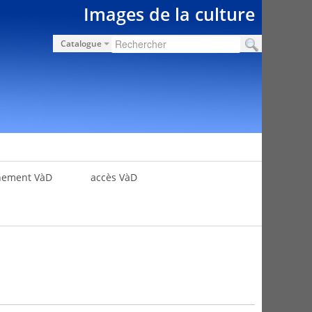
Images de la culture
Catalogue
nement VàD
accès VàD