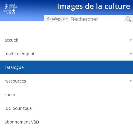
Saut au contenu
Images de la culture
Catalogue
accueil
mode d'emploi
catalogue
ressources
zoom
IDC pour tous
abonnement VàD