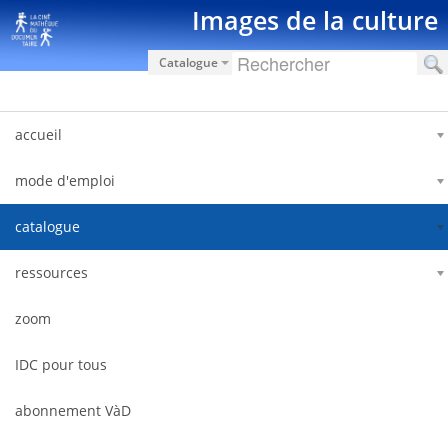
Saut au contenu
Images de la culture
Catalogue
accueil
mode d'emploi
catalogue
ressources
zoom
IDC pour tous
abonnement VàD