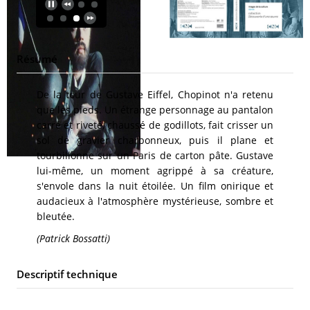
Résumé
De la tour de Gustave Eiffel, Chopinot n'a retenu
que les pieds. Un étrange personnage au pantalon
carré et riveté, chaussé de godillots, fait crisser un
sol de gravier charbonneux, puis il plane et
tourbillonne sur un Paris de carton pâte. Gustave
lui-même, un moment agrippé à sa créature,
s'envole dans la nuit étoilée. Un film onirique et
audacieux à l'atmosphère mystérieuse, sombre et
bleutée.
(Patrick Bossatti)
Descriptif technique