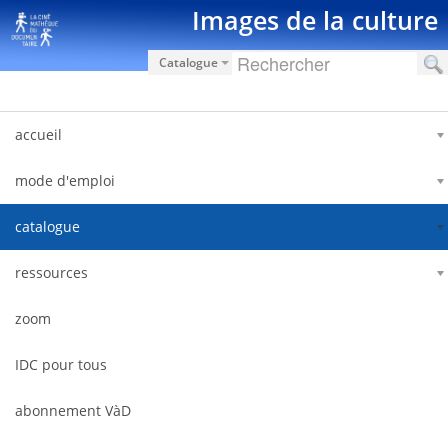
Saut au contenu
Images de la culture
Catalogue
accueil
mode d'emploi
catalogue
ressources
zoom
IDC pour tous
abonnement VàD