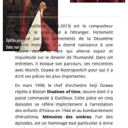
Résumé
Henri Dutilleux (1916-2013) est le compositeur
français le plus joué à l’étranger. Fortement
marqué par les événements de la Deuxième
Guerre mondiale, il a donné naissance à une
oeuvre dense et rare qui alterne espoir et
inquiétude sur le devenir de l’humanité. Dans cet
entretien, il évoque son parcours, ses rencontres
avec Munch, Ozawa et Rostropovitch pour qui il a
écrit ses pièces les plus importantes.
En mars 1998, le chef d’orchestre Seiji Ozawa
répète à Boston
Shadows of time
, oeuvre dont il a
passé commande à Dutilleux. Cette pièce en cinq
épisodes se réfère implicitement à l'arrestation
des enfants d’Ysieux en 1944 et au bombardement
d’Hiroshima.
Mémoires des ombres
, l'un des
épisodes, est un hommage tout particulier à Anne