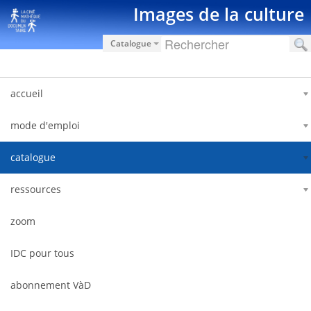
Saut au contenu
Images de la culture
Catalogue
accueil
mode d'emploi
catalogue
ressources
zoom
IDC pour tous
abonnement VàD