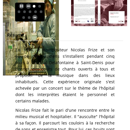
Résumé
En 1994, le compositeur Nicolas Frize et son
équipe de musiciens s'installent pendant cinq
mois à l'hôpital Delafontaine à Saint-Denis pour
donner des cours de chants ouverts à tous et
proposer de la musique dans des lieux
inhabituels. Cette expérience originale s'est
achevée par un concert sur le thème de l'hôpital
dont les interprètes étaient le personnel et
certains malades.
Nicolas Frize fait le pari d'une rencontre entre le
milieu musical et hospitalier. Il "ausculte" l'hôpital
à sa façon. Il parcourt les couloirs à la recherche
de sons et enregistre tout. Pour lui, ces bruits sont