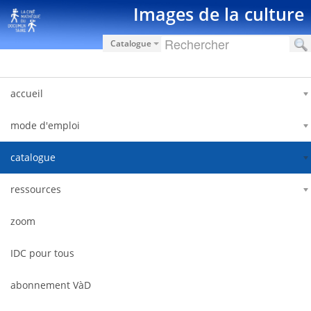
Saut au contenu
Images de la culture
Catalogue
accueil
mode d'emploi
catalogue
ressources
zoom
IDC pour tous
abonnement VàD