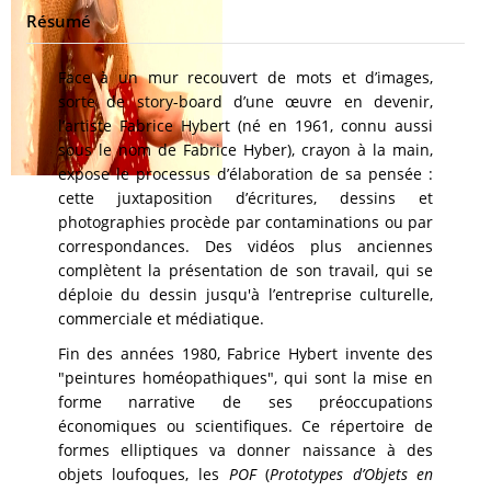
Résumé
Face à un mur recouvert de mots et d’images,
sorte de story-board d’une œuvre en devenir,
l’artiste Fabrice Hybert (né en 1961, connu aussi
sous le nom de Fabrice Hyber), crayon à la main,
expose le processus d’élaboration de sa pensée :
cette juxtaposition d’écritures, dessins et
photographies procède par contaminations ou par
correspondances. Des vidéos plus anciennes
complètent la présentation de son travail, qui se
déploie du dessin jusqu'à l’entreprise culturelle,
commerciale et médiatique.
Fin des années 1980, Fabrice Hybert invente des
"peintures homéopathiques", qui sont la mise en
forme narrative de ses préoccupations
économiques ou scientifiques. Ce répertoire de
formes elliptiques va donner naissance à des
objets loufoques, les
POF
(
Prototypes d’Objets en