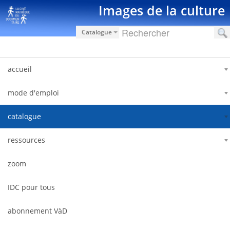
Saut au contenu
Images de la culture
Catalogue
accueil
mode d'emploi
catalogue
ressources
zoom
IDC pour tous
abonnement VàD