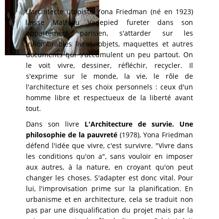
L'architecte utopiste Yona Friedman (né en 1923)
laisse Mathieu Vadepied fureter dans son
appartement parisien, s'attarder sur les
innombrables livres, objets, maquettes et autres
documents qui s'accumulent un peu partout. On
le voit vivre, dessiner, réfléchir, recycler. Il
s'exprime sur le monde, la vie, le rôle de
l'architecture et ses choix personnels : ceux d'un
homme libre et respectueux de la liberté avant
tout.
Dans son livre
L'Architecture de survie. Une
philosophie de la pauvreté
(1978), Yona Friedman
défend l'idée que vivre, c'est survivre. "Vivre dans
les conditions qu'on a", sans vouloir en imposer
aux autres, à la nature, en croyant qu'on peut
changer les choses. S'adapter est donc vital. Pour
lui, l'improvisation prime sur la planification. En
urbanisme et en architecture, cela se traduit non
pas par une disqualification du projet mais par la