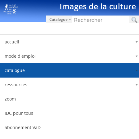
Saut au contenu
Images de la culture
Catalogue
accueil
mode d'emploi
catalogue
ressources
zoom
IDC pour tous
abonnement VàD