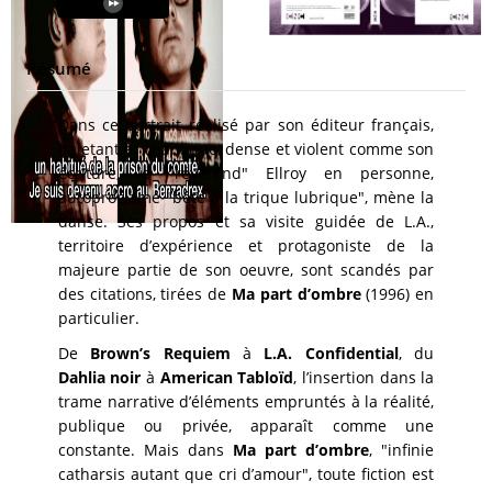
Résumé
Dans ce portrait réalisé par son éditeur français,
haletant et chaotique, dense et violent comme son
écriture, le "révérend" Ellroy en personne,
autoproclamé "bête à la trique lubrique", mène la
danse. Ses propos et sa visite guidée de L.A.,
territoire d’expérience et protagoniste de la
majeure partie de son oeuvre, sont scandés par
des citations, tirées de
Ma part d’ombre
(1996) en
particulier.
De
Brown’s Requiem
à
L.A. Confidential
, du
Dahlia noir
à
American Tabloïd
, l’insertion dans la
trame narrative d’éléments empruntés à la réalité,
publique ou privée, apparaît comme une
constante. Mais dans
Ma part d’ombre
, "infinie
catharsis autant que cri d’amour", toute fiction est