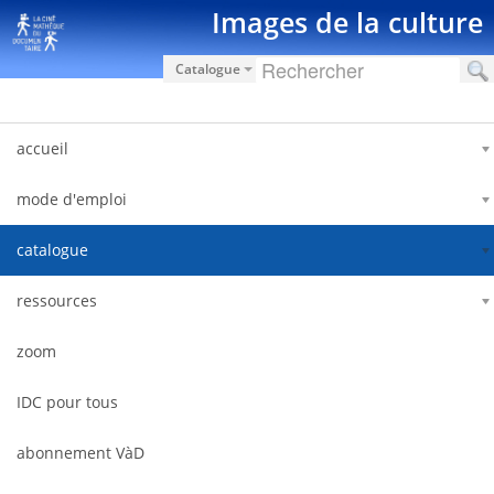
Saut au contenu
Images de la culture
Catalogue
accueil
mode d'emploi
catalogue
ressources
zoom
IDC pour tous
abonnement VàD