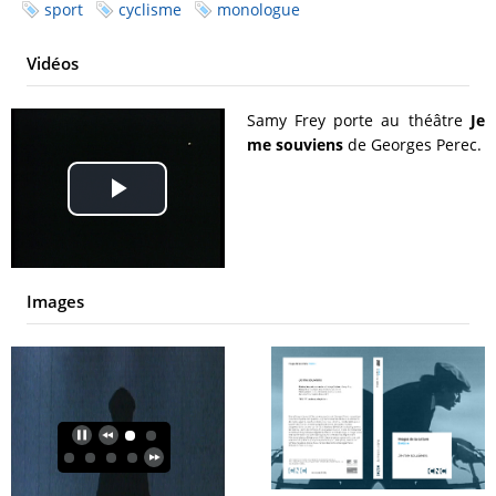
sport
cyclisme
monologue
Vidéos
Samy Frey porte au théâtre
Je
me souviens
de Georges Perec.
Play
Video
Images