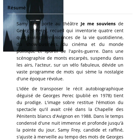
Résumé
Samy Frey porte au théâtre
Je me souviens
de
Georges Perec, recueil qui inventorie quatre cent
quatre-vingt réminicences de la vie quotidienne,
du show-business, du cinéma et du monde
politique et sportif de l'après-guerre. Dans une
scénographie de monts escarpés, suspendu dans
les airs, l'acteur, sur un vélo fabuleux, dévide un
vaste programme de mots qui sème la nostalgie
d'une époque révolue.
L'idée de transposer le récit autobiographique
déguisé de Georges Perec (publié en 1978) tient
du prodige. L'image sobre restitue l'émotion du
spectacle qu'il avait créé dans la Chapelle des
Pénitents blancs d'Avignon en 1988. Dans le temps
condensé d'une nuit immense et profonde jusqu'à
la pointe du jour, Samy Frey, candide et raffiné,
s'ajuste à merveille au tempo des mots de Georges