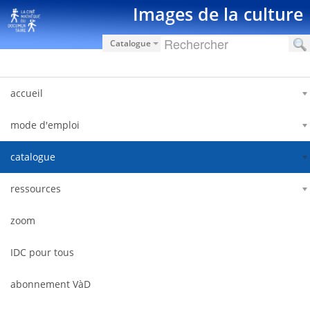
Saut au contenu
Images de la culture
Catalogue
accueil
mode d'emploi
catalogue
ressources
zoom
IDC pour tous
abonnement VàD