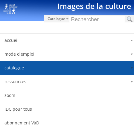
Saut au contenu
Images de la culture
Catalogue
accueil
mode d'emploi
catalogue
ressources
zoom
IDC pour tous
abonnement VàD