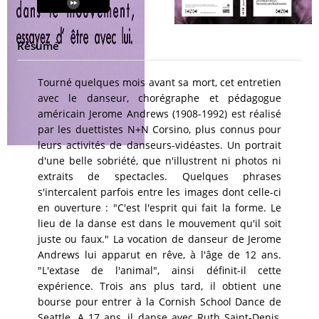
Résumé
Tourné quelques mois avant sa mort, cet entretien
avec le danseur, chorégraphe et pédagogue
américain Jerome Andrews (1908-1992) est réalisé
par les duettistes N+N Corsino, plus connus pour
leurs activités de danseurs-vidéastes. Un portrait
d'une belle sobriété, que n'illustrent ni photos ni
extraits de spectacles. Quelques phrases
s'intercalent parfois entre les images dont celle-ci
en ouverture : "C'est l'esprit qui fait la forme. Le
lieu de la danse est dans le mouvement qu'il soit
juste ou faux." La vocation de danseur de Jerome
Andrews lui apparut en rêve, à l'âge de 12 ans.
"L'extase de l'animal", ainsi définit-il cette
expérience. Trois ans plus tard, il obtient une
bourse pour entrer à la Cornish School Dance de
Seattle. A 17 ans, il danse avec Ruth Saint-Denis,