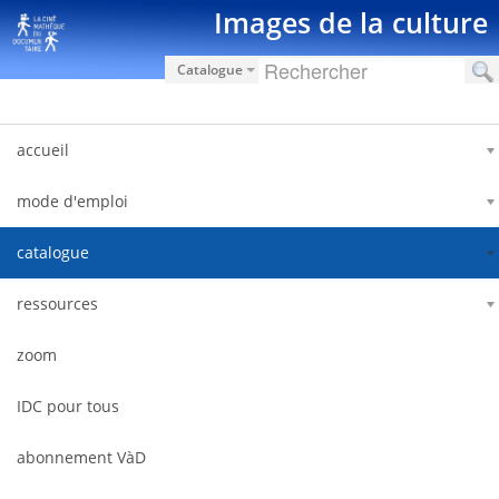
Saut au contenu
Images de la culture
Catalogue
accueil
mode d'emploi
catalogue
ressources
zoom
IDC pour tous
abonnement VàD