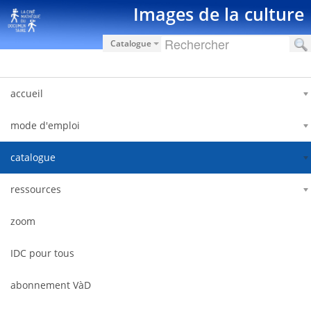
Saut au contenu
Images de la culture
Catalogue
accueil
mode d'emploi
catalogue
ressources
zoom
IDC pour tous
abonnement VàD