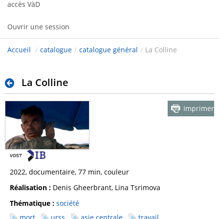
accès VàD
Ouvrir une session
Accueil
/
catalogue
/
catalogue général
/
La Colline
La Colline
Imprimer
2022, documentaire, 77 min, couleur
Réalisation :
Denis Gheerbrant, Lina Tsrimova
Thématique :
société
mort
urss
asie centrale
travail