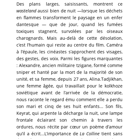
Des plans larges, saisissants, montrent ce
wasteland
aussi bien de nuit —lorsque les déchets
en flammes transforment le paysage en un enfer
dantesque — que de jour, quand les fumées
toxiques stagnent, survolées par les oiseaux
charognards. Mais au-delà de cette désolation,
c’est l’humain qui reste au centre du film. Caméra
à l’épaule, les cinéastes s’approchent des visages,
des gestes, des voix. Parmi les figures marquantes
: Alexandre, ancien militaire tzigane, formé comme
sniper et hanté par la mort de la majorité de son
unité, et sa femme,
depuis 27 ans,
Alina.Tadjikhan,
une femme âgée, qui travaillait pour le kolkhoze
soviétique avant de l’arrivée de la démocratie,
nous raconte le regard ému comment elle a perdu
son mari et cinq de ses huit enfants... Son fils,
Keyrat, qui arpente la décharge la nuit, une lampe
frontale éclairant son chemin à travers les
ordures, nous récite par cœur un poème d’amour
qu’il a écrit...L’importance de
La Colline
tient sans