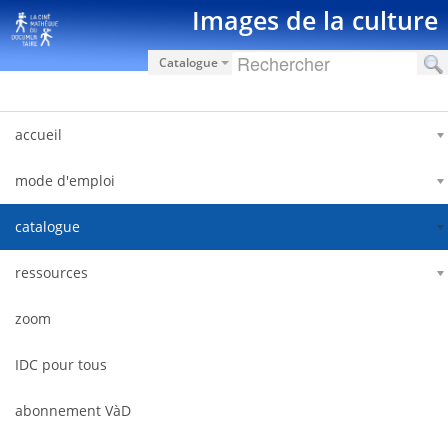
Saut au contenu
Images de la culture
Catalogue
accueil
mode d'emploi
catalogue
ressources
zoom
IDC pour tous
abonnement VàD