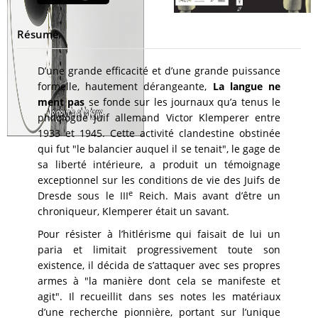
Résumé
D’une grande efficacité et d’une grande puissance
formelle, hautement dérangeante,
La langue ne
ment pas
se fonde sur les journaux qu’a tenus le
philologue juif allemand Victor Klemperer entre
1933 et 1945. Cette activité clandestine obstinée
qui fut "le balancier auquel il se tenait", le gage de
sa liberté intérieure, a produit un témoignage
exceptionnel sur les conditions de vie des Juifs de
e
Dresde sous le III
Reich. Mais avant d’être un
chroniqueur, Klemperer était un savant.
Pour résister à l’hitlérisme qui faisait de lui un
paria et limitait progressivement toute son
existence, il décida de s’attaquer avec ses propres
armes à "la manière dont cela se manifeste et
agit". Il recueillit dans ses notes les matériaux
d’une recherche pionnière, portant sur l’unique