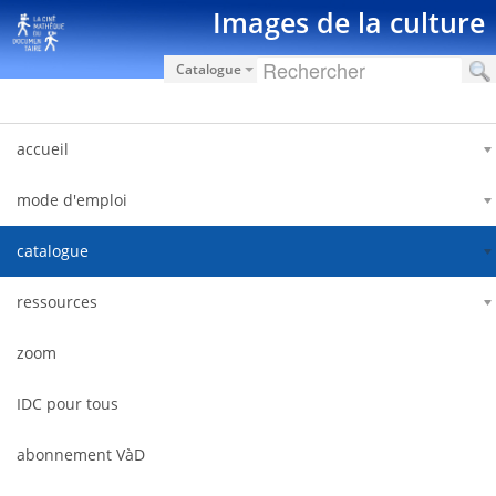
Saut au contenu
Images de la culture
Catalogue
accueil
mode d'emploi
catalogue
ressources
zoom
IDC pour tous
abonnement VàD