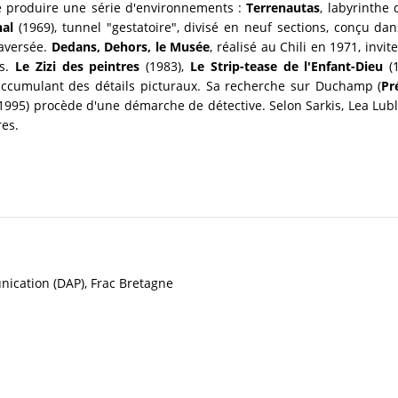
e produire une série d'environnements :
Terrenautas
, labyrinthe
nal
(1969), tunnel "gestatoire", divisé en neuf sections, conçu da
raversée.
Dedans, Dehors, le Musée
, réalisé au Chili en 1971, invi
es.
Le Zizi des peintres
(1983),
Le Strip-tease de l'Enfant-Dieu
(
ccumulant des détails picturaux. Sa recherche sur Duchamp (
Pr
 1995) procède d'une démarche de détective. Selon Sarkis, Lea Lubli
res.
nication (DAP), Frac Bretagne