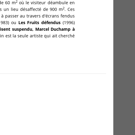
2
 de 60 m
où le visiteur déambule en
2
ns un lieu désaffecté de 900 m
. Ces
te à passer au travers d'écrans fendus
1983) ou
Les Fruits défendus
(1996)
ésent suspendu, Marcel Duchamp à
n est la seule artiste qui ait cherché