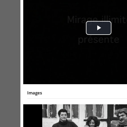
Play
Video
Images