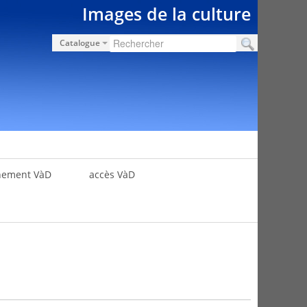
Images de la culture
Catalogue
nement VàD
accès VàD