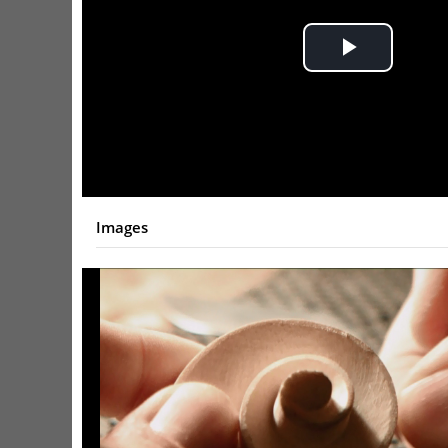
Play
Video
Images