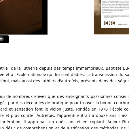
atrie" de la lutherie depuis des temps immémoriaux. Baptiste Bu
e et à l'Ecole nationale qui lui sont dédiés. La transmission du sa
'hui, mais aussi des luthiers d'autrefois, présents dans des séqu
'hui de nombreux élèves que des enseignants passionnés conseill
rgés par des décennies de pratique pour trouver la bonne courbure
ard et sensation font le violon juste. Fondée en 1970, l'école c
le et plus courte. Autrefois, l'apprenti entrait à douze ans chez 
unération. Il apprenait en obéissant et en copiant. Aujourd'hui,
un désir de compréhension et de justification des méthodes, de l