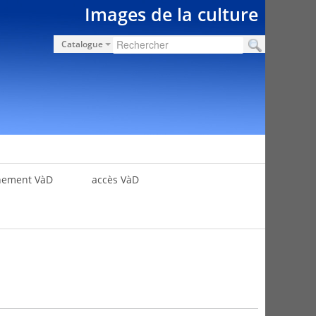
Images de la culture
Catalogue
nement VàD
accès VàD