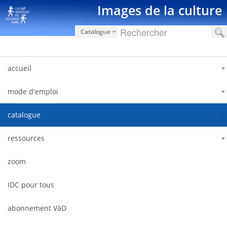
Saut au contenu
Images de la culture
Catalogue
accueil
mode d'emploi
catalogue
ressources
zoom
IDC pour tous
abonnement VàD