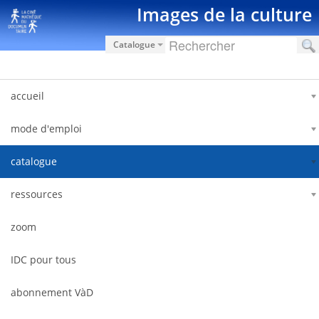
Saut au contenu
Images de la culture
Catalogue
accueil
mode d'emploi
catalogue
ressources
zoom
IDC pour tous
abonnement VàD