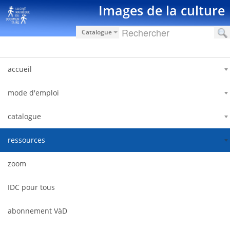
Saut au contenu
Images de la culture
Catalogue
accueil
mode d'emploi
catalogue
ressources
zoom
IDC pour tous
abonnement VàD