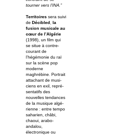
tourner vers l’INA.”
Territoires
sera suivi
de
Décibled
,
la
fusion musicale au
cœur de l’Algérie
(1998), un film qui
se situe à contre-
courant de
l’hégémonie du raï
sur la scène pop
moderne
maghrébine. Portrait
attachant de musi­
ciens en exil, repré­
sen­ta­tifs des
nouvelles tendances
de la musique algé­
rienne : entre tempo
saharien, châbi,
chaoui, arabo-
andalou,
électronique ou