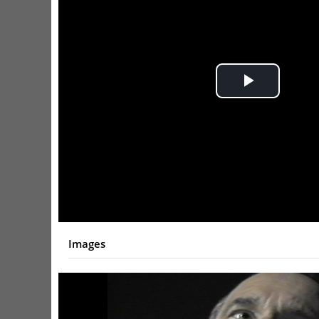
Play
Video
Images