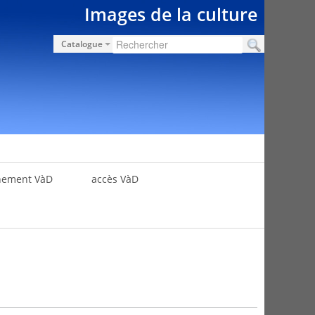
Images de la culture
Catalogue
nement VàD
accès VàD