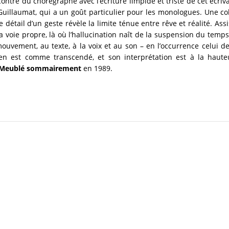
ncontre du chorégraphe avec l’écriture limpide et triste de cet écr
Guillaumat, qui a un goût particulier pour les monologues. Une co
 détail d’un geste révèle la limite ténue entre rêve et réalité. As
 voie propre, là où l’hallucination naît de la suspension du temps,
ouvement, au texte, à la voix et au son – en l’occurrence celui de 
 est comme transcendé, et son interprétation est à la haute
Meublé sommairement
en 1989.