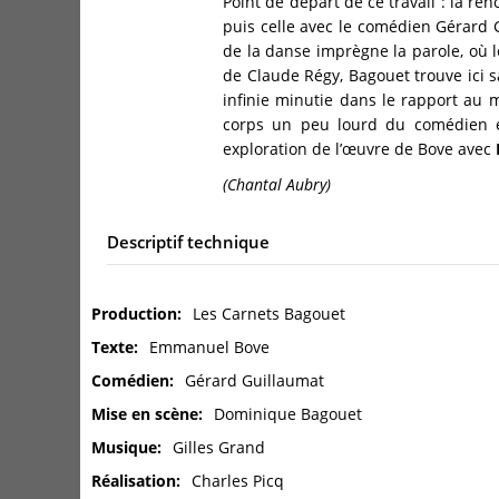
Point de départ de ce travail : la re
puis celle avec le comédien Gérard 
de la danse imprègne la parole, où le
de Claude Régy, Bagouet trouve ici sa
infinie minutie dans le rapport au m
corps un peu lourd du comédien en
exploration de l’œuvre de Bove avec
(Chantal Aubry)
Descriptif technique
Production
Les Carnets Bagouet
Texte
Emmanuel Bove
Comédien
Gérard Guillaumat
Mise en scène
Dominique Bagouet
Musique
Gilles Grand
Réalisation
Charles Picq