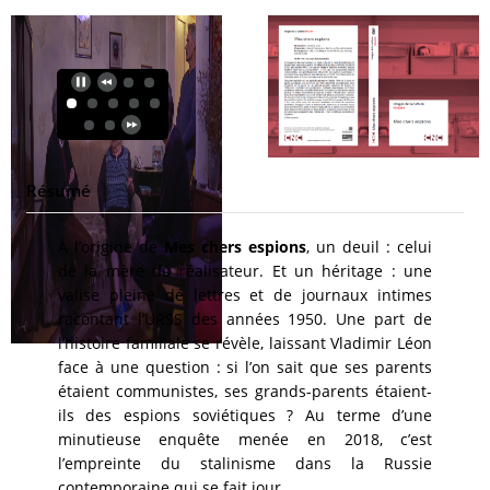
Résumé
À l’origine de
Mes chers espions
, un deuil : celui
de la mère du réalisateur. Et un héritage : une
valise pleine de lettres et de journaux intimes
racontant l’URSS des années 1950. Une part de
l’histoire familiale se révèle, laissant Vladimir Léon
face à une question : si l’on sait que ses parents
étaient communistes, ses grands-parents étaient-
ils des espions soviétiques ? Au terme d’une
minutieuse enquête menée en 2018, c’est
l’empreinte du stalinisme dans la Russie
contemporaine qui se fait jour.