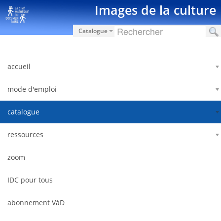
Saut au contenu
Images de la culture
Catalogue
accueil
mode d'emploi
catalogue
ressources
zoom
IDC pour tous
abonnement VàD