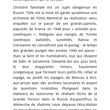
L’histoire familiale est un sujet dangereux en
Russie. Telle est la mise en garde qu’adresse une
archiviste de l’ONG Memorial au réalisateur venu
enquêter sur le passé de ses grands-parents,
expulsés de France en 1948 pour « activités pro-
soviétiques ». Relégués aux marges de l’Union
soviétique, ballottés, surveillés, Raïssa et
Constantin ne connaîtront pas le goulag - le temps
des grandes purges des années 1930 est passé -
mais la faim et les humiliations, eux qui rêvaient
de bâtir le socialisme. Soixante-dix ans plus tard,
le duo d’apprentis limiers, hautement
cinégénique, que forment leurs petits-fils refait le
voyage, ou plutôt les voyages, de Moscou à Kirs,
aux prises avec des archives lacunaires et autant
de questions insolubles. Plongeant dans la
mémoire du stalinisme, et révélant l’écho de la
Grande Terreur dans la Russie d’aujourd’hui, la
démarche de Vladimir Léon dépasse l’élucidation
de deux destins singuliers pour rendre in fine un