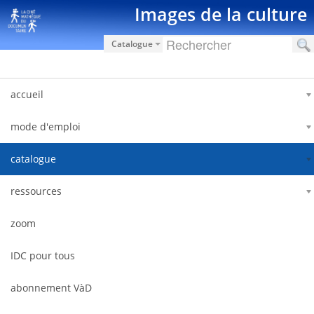
Saut au contenu
Images de la culture
Catalogue
accueil
mode d'emploi
catalogue
ressources
zoom
IDC pour tous
abonnement VàD