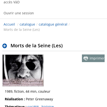
accès VàD
Ouvrir une session
Accueil
/
catalogue
/
catalogue général
/
Morts de la Seine (Les)
Morts de la Seine (Les)
Imprimer
1989, fiction, 44 min, couleur
Réalisation :
Peter Greenaway
Thématique :
société
histoire