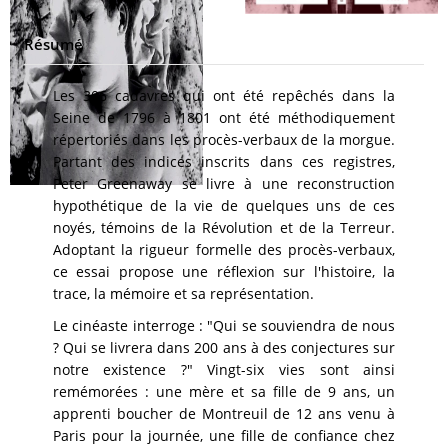
Résumé
Les 306 cadavres qui ont été repêchés dans la
Seine de 1796 à 1801 ont été méthodiquement
répertoriés dans les procès-verbaux de la morgue.
Partant des indices inscrits dans ces registres,
Peter Greenaway se livre à une reconstruction
hypothétique de la vie de quelques uns de ces
noyés, témoins de la Révolution et de la Terreur.
Adoptant la rigueur formelle des procès-verbaux,
ce essai propose une réflexion sur l'histoire, la
trace, la mémoire et sa représentation.
Le cinéaste interroge : "Qui se souviendra de nous
? Qui se livrera dans 200 ans à des conjectures sur
notre existence ?" Vingt-six vies sont ainsi
remémorées : une mère et sa fille de 9 ans, un
apprenti boucher de Montreuil de 12 ans venu à
Paris pour la journée, une fille de confiance chez