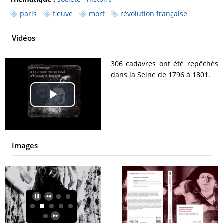
paris
fleuve
mort
révolution française
Vidéos
306 cadavres ont été repêchés
dans la Seine de 1796 à 1801.
Play
Video
Images