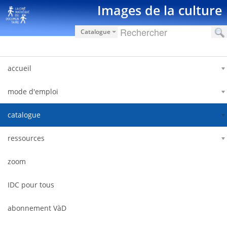
Saut au contenu
Images de la culture
Catalogue
accueil
mode d'emploi
catalogue
ressources
zoom
IDC pour tous
abonnement VàD