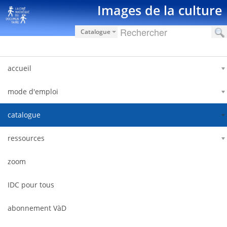
Saut au contenu
Images de la culture
Catalogue
accueil
mode d'emploi
catalogue
ressources
zoom
IDC pour tous
abonnement VàD