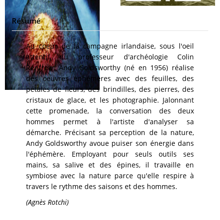
Résumé
Au coeur de la campagne irlandaise, sous l'oeil
attentif du professeur d'archéologie Colin
Renfrew, Andy Goldsworthy (né en 1956) réalise
des oeuvres éphémères avec des feuilles, des
pétales de fleurs, des brindilles, des pierres, des
cristaux de glace, et les photographie. Jalonnant
cette promenade, la conversation des deux
hommes permet à l'artiste d'analyser sa
démarche. Précisant sa perception de la nature,
Andy Goldsworthy avoue puiser son énergie dans
l'éphémère. Employant pour seuls outils ses
mains, sa salive et des épines, il travaille en
symbiose avec la nature parce qu'elle respire à
travers le rythme des saisons et des hommes.
(Agnès Rotchi)