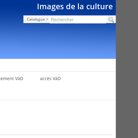
Images de la culture
Catalogue
nement VàD
accès VàD