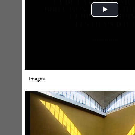
Play
Video
Images