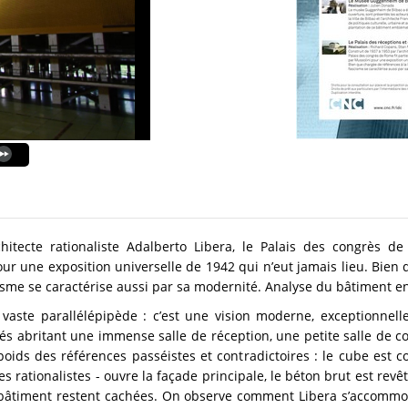
hitecte rationaliste Adalberto Libera, le Palais des congrès de
our une exposition universelle de 1942 qui n’eut jamais lieu. Bien
isme se caractérise aussi par sa modernité. Analyse du bâtiment en s
ste parallélépipède : c’est une vision moderne, exceptionnelle
s abritant une immense salle de réception, une petite salle de co
 poids des références passéistes et contradictoires : le cube est
 rationalistes - ouvre la façade principale, le béton brut est revê
bâtiment restent cachées. On observe comment Libera s’accommode 